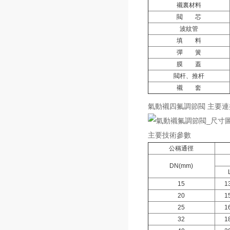
襯裏材料
閥 芯
波紋管
填 料
彈 簧
膜 蓋
閥杆、推杆
襯 套
氣動襯四氟調節閥 主要連
主要技術參數
公稱通徑
DN(mm)
15
1
20
1
25
1
32
1