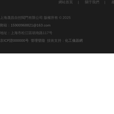
網站首頁
|
關于我們
|
上海晟昌自控閥門有限公司 版權所有 © 2025
郵箱：
15900968821@163.com
地址：上海市松江區胡甪路117号
京ICP證000000号
管理登陸
技術支持：
化工儀器網