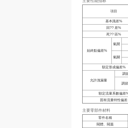
主要性能指标
項目
基本識差%
回?? 差%
死?? 區%
氣開
始終點偏差%
氣關
額定形成偏差%
調節
允許洩漏量
調
額定流量系數偏差
固有流量特性偏差
主要零部件材料
零件名稱
閥體、閥蓋