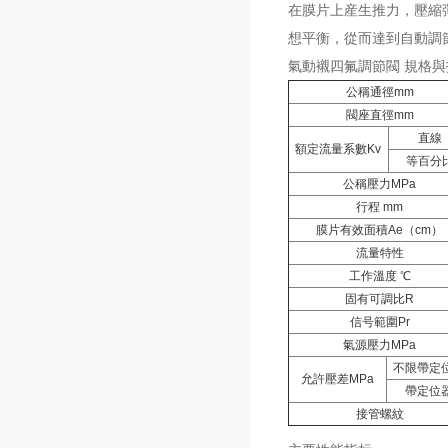
在膜片上産生推力，壓縮
想平衡，從而達到自動調
氣動襯四氟調節閥 規格
公稱通徑mm
閥座直徑mm
直線
額定流量系數Kv
等百分
公稱壓力MPa
行程 mm
膜片有效面積Ae（cm）
流量特性
工作溫度 ℃
固有可調比R
信号範圍Pr
氣源壓力MPa
不限帶定
允許壓差MPa
帶定位
接管螺紋