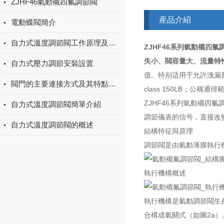
ZJHF46氣動襯四氟調節閥
産品介紹
電動蝶閥簡介
自力式溫度調節閥工作原理及特點
ZJHF46系列氣動襯
失小、閥容量大、流量特
自力式壓力調節安裝設置
值。特别适用于允許洩漏量
閥門的主要連接方式及其特點介紹
class 150LB；公稱
ZJHF46系列氣動襯
自力式溫度調節閥簡單介紹
調節儀表的信号，直接改
自力式溫度調節閥的概述
結構特征與原理
調節閥是由氣動薄膜執行
執行機構概述
執行機構是氣動調節閥生
合構成氣關式（如圖2a