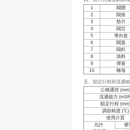
1
閥體
2
閥座
3
墊片
4
閥芯
5
導向套
6
閥蓋
7
閥杆
8
填料
9
彈簧
10
螺母
五、額定行程與流通能
公稱通徑 (mm
流通能力 (m3/h
額定行程 (mm
調節精度 (℃)
使用介質
允許
硬