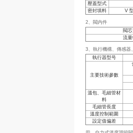
壓蓋型式
密封填料
V
2、閥内件
閥芯
流量
3、執行機構、傳感器
執行器型号
主要技術參數
溫包、毛細管材
料
毛細管長度
溫度控制範圍
設定值偏差
四、自力式溫度調節閥