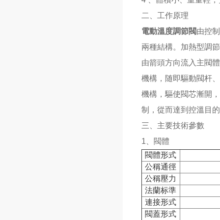
二、工作原理
電動溫度調節閥
由控
兩種結構。加熱型調節
由箭頭方向流入主閥體
機構，随即驅動閥杆、
機構，驅使閥芯漸開，
制，從而達到控溫目的
三、主要技術參數
1、閥體
閥體形式
公稱通徑
公稱壓力
法蘭标準
連接形式
閥蓋形式