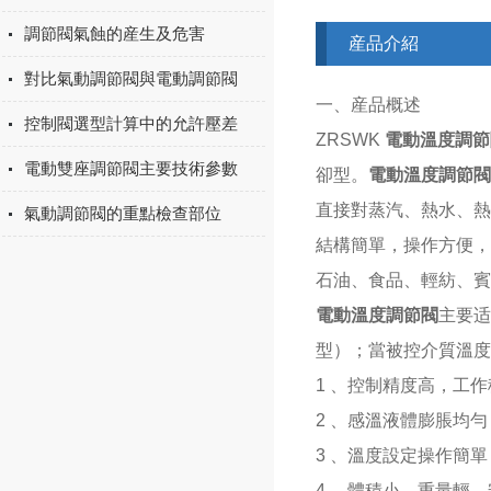
調節閥氣蝕的産生及危害
産品介紹
對比氣動調節閥與電動調節閥
一、産品概述
控制閥選型計算中的允許壓差
ZRSWK
電動溫度調節
電動雙座調節閥主要技術參數
卻型。
電動溫度調節閥
直接對蒸汽、熱水、熱
氣動調節閥的重點檢查部位
結構簡單，操作方便，
石油、食品、輕紡、賓
電動溫度調節閥
主要
型）；當被控介質溫度
1 、控制精度高，工
2 、感溫液體膨脹均
3 、溫度設定操作簡
4 、體積小、重量輕