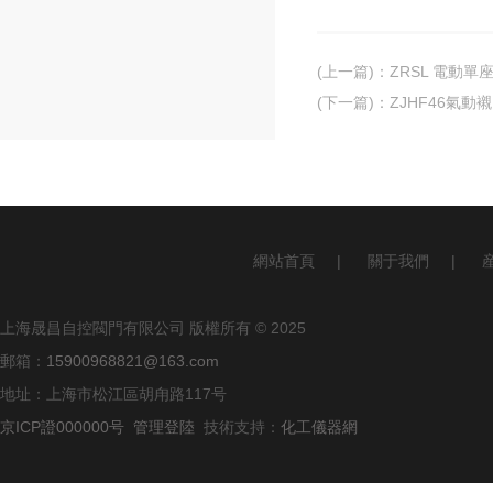
(上一篇)
：
ZRSL 電動
(下一篇)
：
ZJHF46氣動
網站首頁
|
關于我們
|
上海晟昌自控閥門有限公司 版權所有 © 2025
郵箱：
15900968821@163.com
地址：上海市松江區胡甪路117号
京ICP證000000号
管理登陸
技術支持：
化工儀器網