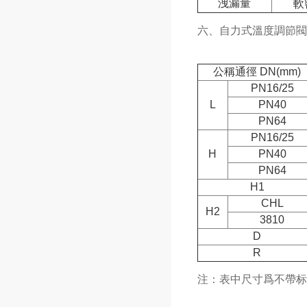
洩漏量
軟
六、自力式溫度調節閥
公稱通徑 DN(mm)
PN16/25
L
PN40
PN64
PN16/25
H
PN40
PN64
H1
CHL
H2
3810
D
R
注：表中尺寸爲不帶标