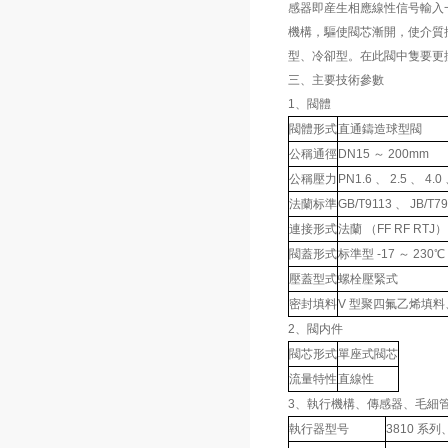
感器即産生相應線性信号輸入
機構，驅使閥芯漸開，使介質
型、冷卻型。在此閥中隻要更
三、主要技術參數
1、閥體
閥體形式
直通鑄造球型閥
公稱通徑
DN15 ～ 200mm
公稱壓力
PN1.6 、 2.5 、 4.0
法蘭标準
GB/T9113 、 JB/T79
連接形式
法蘭 （FF RF RTJ
閥蓋形式
标準型 -17 ～ 230℃
壓蓋型式
螺栓壓緊式
密封填料
V 型聚四氟乙烯填
2、閥内件
閥芯形式
單座式閥芯
流量特性
直線性
3、執行機構、傳感器、毛細
執行器型号
3810 系列