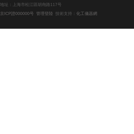
地址：上海市松江區胡甪路117号
京ICP證000000号
管理登陸
技術支持：
化工儀器網