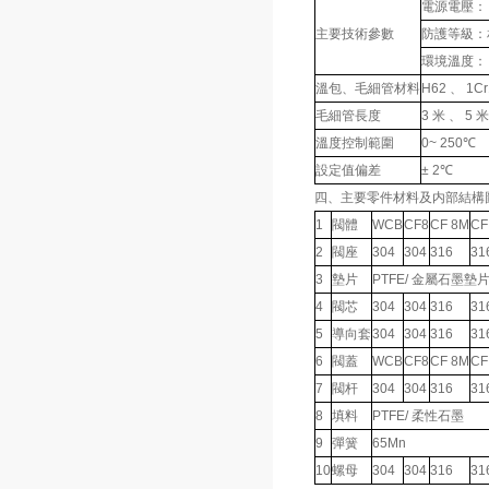
電源電壓： 2
主要技術參數
防護等級：相
環境溫度： -
溫包、毛細管材料
H62 、 1Cr
毛細管長度
3 米 、 5 米
溫度控制範圍
0~ 250℃
設定值偏差
± 2℃
四、主要零件材料及内部結構
1
閥體
WCB
CF8
CF 8M
CF
2
閥座
304
304
316
31
3
墊片
PTFE/ 金屬石墨墊
4
閥芯
304
304
316
31
5
導向套
304
304
316
31
6
閥蓋
WCB
CF8
CF 8M
CF
7
閥杆
304
304
316
31
8
填料
PTFE/ 柔性石墨
9
彈簧
65Mn
10
螺母
304
304
316
31