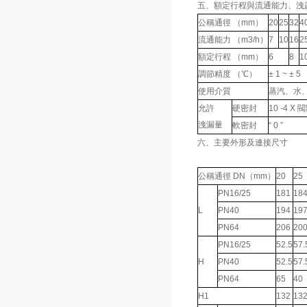
五、額定行程與流通能力、洩
公稱通徑 （mm）
20
25
32
4
流通能力 （m3/h）
7
10
16
2
額定行程 （mm）
6
8
1
調節精度 （℃）
± 1 ~ ± 5
使用介質
蒸汽、水
允許
硬密封
10 -4 X
洩漏量
軟密封
“ 0 ”
六、主要外形及連接尺寸
公稱通徑 DN（mm）
20
25
PN16/25
181
18
L
PN40
194
19
PN64
206
20
PN16/25
52.5
57.
H
PN40
52.5
57.
PN64
65
40
H1
132
13