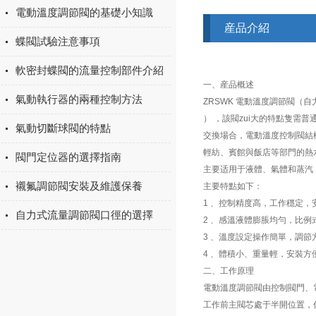
電動溫度調節閥的基礎小知識
産品介紹
蝶閥試驗注意事項
軟密封蝶閥的流量控制部件介紹
一、産品概述
氣動執行器的兩種控制方法
ZRSWK 電動溫度調節閥（
） ，該閥zui大的特點隻需
氣動切斷球閥的特點
交換場合，電動溫度控制閥結
輕紡、賓館與飯店等部門的熱
閥門定位器的選擇指南
主要适用于液體、氣體和蒸汽
襯氟調節閥安裝及維護保養
主要特點如下：
1 、控制精度高，工作穩定，
自力式流量調節閥口徑的選擇
2 、感溫液體膨脹均勻，比例
3 、溫度設定操作簡單，調節
4 、體積小、重量輕，安裝方
二、工作原理
電動溫度調節閥由控制閥門、
工作前主閥芯處于半開位置，