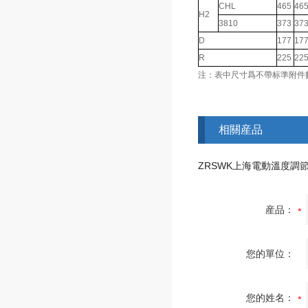
CHL
465
46
H2
3810
373
37
D
177
17
R
225
22
注：表中尺寸爲不帶标準附件
相關産品
ZRSWK上海電動溫度調
産品：
您的單位：
您的姓名：